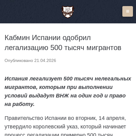
П
е
р
е
Кабмин Испании одобрил
й
легализацию 500 тысяч мигрантов
т
и
Опубликовано
21.04.2026
к
к
Испания легализует 500 тысяч нелегальных
о
мигрантов, которым при выполнении
н
условий выдадут ВНЖ на один год и право
т
на работу.
е
н
Правительство Испании во вторник, 14 апреля,
т
утвердило королевский указ, который начинает
у
процесс легализации примерно 500 тысяч