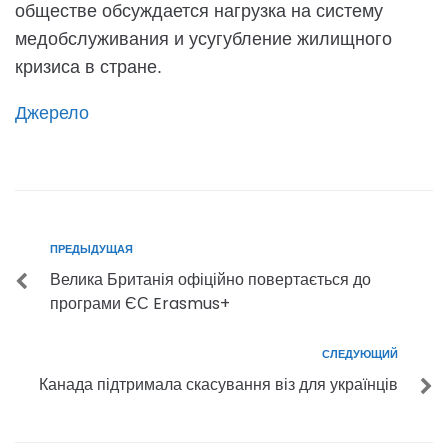
обществе обсуждается нагрузка на систему
медобслуживания и усугубление жилищного
кризиса в стране.
Джерело
ПРЕДЫДУЩАЯ
П
Н
Велика Британія офіційно повертається до
р
а
програми ЄС Erasmus+
е
в
д
СЛЕДУЮЩИЙ
С
и
ы
Канада підтримала скасування віз для українців
л
д
г
е
у
а
д